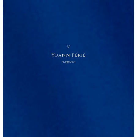
V
Yoann Périé
FILMMAKER